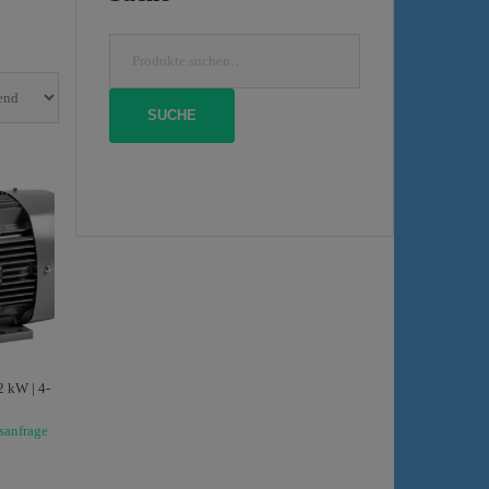
Suche
nach:
SUCHE
 kW | 4-
isanfrage
.