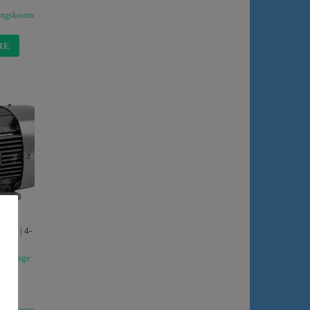
ungskosten
RE
 kW | 4-
isanfrage
.