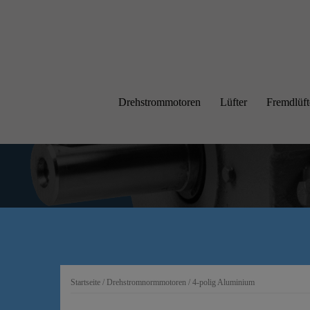
Springe
zum
Inhalt
Drehstrommotoren
Lüfter
Fremdlüft
Startseite
/
Drehstromnormmotoren
/ 4-polig Aluminium