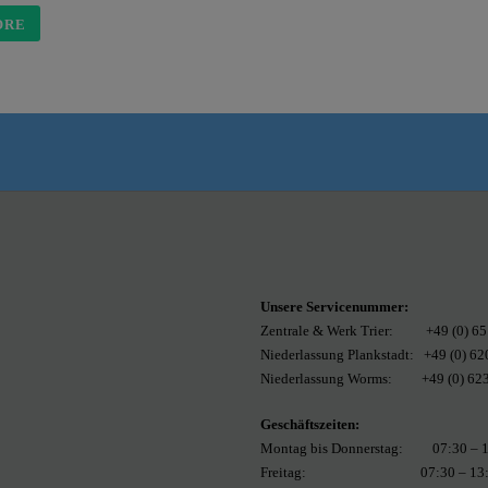
ORE
Unsere Servicenummer:
Zentrale & Werk Trier: +49 (0) 65
Niederlassung Plankstadt: +49 (0) 62
Niederlassung Worms: +49 (0) 623
Geschäftszeiten:
Montag bis Donnerstag: 07:30 – 1
Freitag: 07:30 – 13:00