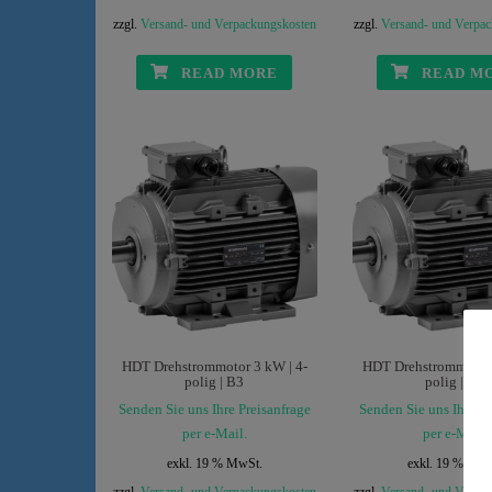
zzgl.
Versand- und Verpackungskosten
zzgl.
Versand- und Verpa
READ MORE
READ M
HDT Drehstrommotor 3 kW | 4-
HDT Drehstrommotor 
polig | B3
polig | B3
Senden Sie uns Ihre Preisanfrage
Senden Sie uns Ihre Pr
per e-Mail.
per e-Mail.
exkl. 19 % MwSt.
exkl. 19 % MwS