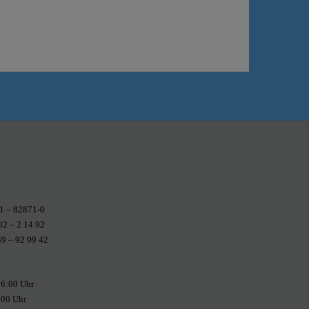
1 – 82871-0
02 – 2 14 92
9 – 92 99 42
6:00 Uhr
 Uhr