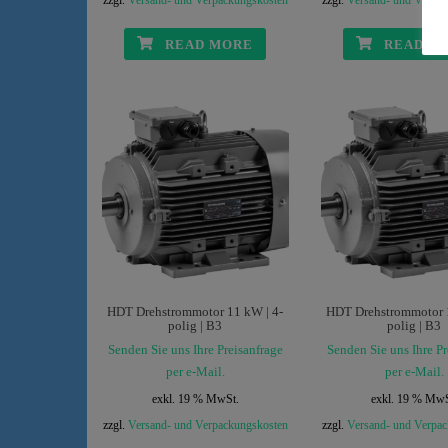
zzgl.
Versand- und Verpackungskosten
zzgl.
Versand- und Verpa
READ MORE
READ M
HDT Drehstrommotor 11 kW | 4-
HDT Drehstrommotor 1
polig | B3
polig | B3
Senden Sie uns Ihre Preisanfrage
Senden Sie uns Ihre Pr
per e-Mail.
per e-Mail.
exkl. 19 % MwSt.
exkl. 19 % MwS
zzgl.
Versand- und Verpackungskosten
zzgl.
Versand- und Verpa