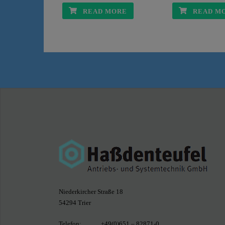
READ MORE
READ M
Niederkircher Straße 18
54294 Trier
Telefon: +49(0)651 – 82871-0