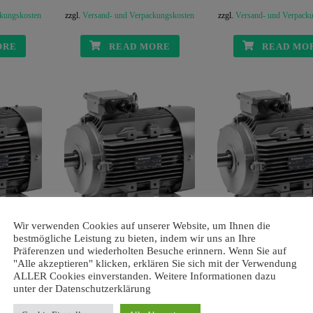
ckungskosten
zzgl.
Versand- und Verpackungskosten
zzgl.
Versand- und Verpack
ORE
READ MORE
READ MO
Wir verwenden Cookies auf unserer Website, um Ihnen die
4 kW | 4-
HDT Drehstrommotor 5,5 kW | 4-
HDT Drehstrommotor 7,5
bestmögliche Leistung zu bieten, indem wir uns an Ihre
polig | B3
polig | B3
Präferenzen und wiederholten Besuche erinnern. Wenn Sie auf
eisanfrage
Senden Sie uns Ihre Preisanfrage
Senden Sie uns Ihre Pre
"Alle akzeptieren" klicken, erklären Sie sich mit der Verwendung
per e-Mail.
per e-Mail.
ALLER Cookies einverstanden. Weitere Informationen dazu
unter der Datenschutzerklärung
t.
exkl. 19 % MwSt.
exkl. 19 % MwSt