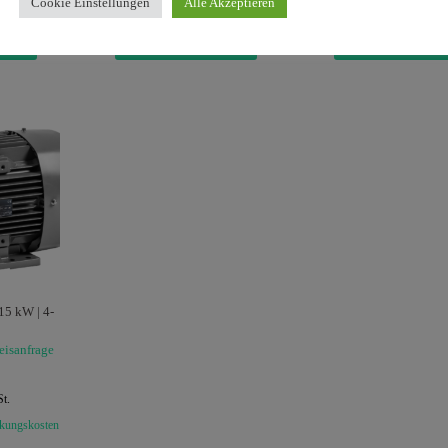
ckungskosten
zzgl.
Versand- und Verpackungskosten
zzgl.
Versand- und Verpack
Cookie Einstellungen
Alle Akzeptieren
ORE
READ MORE
READ MO
5 kW | 4-
eisanfrage
t.
ckungskosten